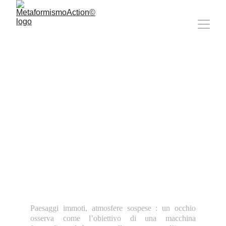
Friedrich Nietzsche
«Il silenzioso sguardo dell’eternità»
Paesaggi immoti, atmosfere sospese : un occhio
osserva come l’obiettivo di una macchina